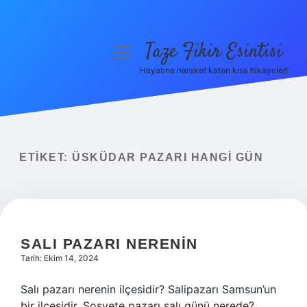
Taze Fikir Esintisi
menüyü
aç
Hayatına hareket katan kısa hikayeler!
Anasayfa
Gizlilik Politikası
Yasal Uyarı
ETIKET:
ÜSKÜDAR PAZARI HANGI GÜN
Hakkımızda
SALI PAZARI NERENIN
Tarih: Ekim 14, 2024
Salı pazarı nerenin ilçesidir? Salipazarı Samsun’un
bir ilçesidir. Sosyete pazarı salı günü nerede?