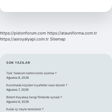
10
Gb
1000
Dk
1000
Sms
29
https://pistonforum.com
https://atauniforma.com.tr
Tl
https://asroyalyapi.com.tr
Sitemap
Nasıl
Yapılır
SIDEBAR
SON YAZILAR
Türk Telekom hattım kimin üzerine ?
Ağustos 8, 2026
Kurutmada küçülen kıyafetler nasıl düzelir ?
Ağustos 7, 2026
Bülent Kayabaş hangi filmlerde oynadı ?
Ağustos 6, 2026
Kulak içi neyle temizlenir ?