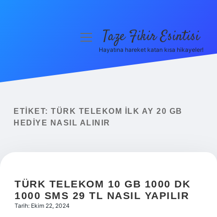
Taze Fikir Esintisi
menüyü
aç
Hayatına hareket katan kısa hikayeler!
Anasayfa
Gizlilik Politikası
Yasal Uyarı
ETIKET:
TÜRK TELEKOM ILK AY 20 GB
HEDIYE NASIL ALINIR
Hakkımızda
TÜRK TELEKOM 10 GB 1000 DK
1000 SMS 29 TL NASIL YAPILIR
Tarih: Ekim 22, 2024