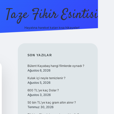
Taze Fikir Esintisi
Hayatına hareket katan kısa hikayeler!
ilbet güncel giriş adre
SIDEBAR
SON YAZILAR
Bülent Kayabaş hangi filmlerde oynadı ?
Ağustos 6, 2026
Kulak içi neyle temizlenir ?
Ağustos 5, 2026
600 TL’ye kaç Dolar ?
Ağustos 3, 2026
50 bin TL’ye kaç gram altın alınır ?
Temmuz 30, 2026