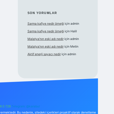
SON YORUMLAR
Sarma kafiye nedir örneği
için
admin
Sarma kafiye nedir örneği
için
Halil
Malatya’nın eski adı nedir
için
admin
Malatya’nın eski adı nedir
için
Metin
Aktif enerji sayacı nedir
için
admin
6 0 726
Telegram: @karabul
ermektedir. Bu nedenle, sitedeki içerikleri proaktif olarak denetleme