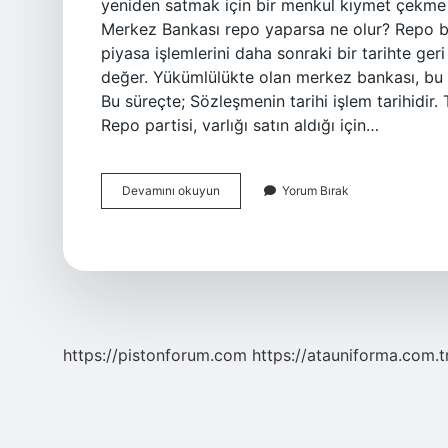
yeniden satmak için bir menkul kıymet çekme sü
Merkez Bankası repo yaparsa ne olur? Repo bi
piyasa işlemlerini daha sonraki bir tarihte ge
değer. Yükümlülükte olan merkez bankası, bu vaa
Bu süreçte; Sözleşmenin tarihi işlem tarihidir.
Repo partisi, varlığı satın aldığı için…
Merkez
Devamını okuyun
Yorum Bırak
Bankası
Ters
Repo
Nedir
https://pistonforum.com
https://atauniforma.com.t