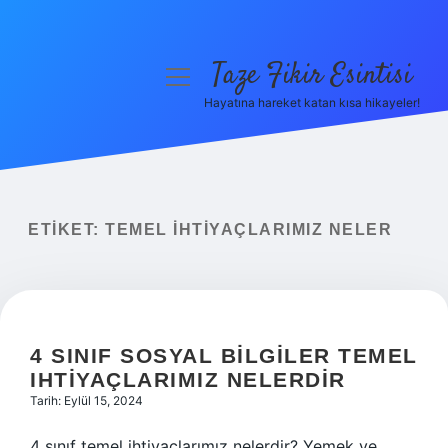
Taze Fikir Esintisi
menüyü
aç
Hayatına hareket katan kısa hikayeler!
Anasayfa
Gizlilik Politikası
Yasal Uyarı
ETIKET:
TEMEL IHTIYAÇLARIMIZ NELER
Hakkımızda
4 SINIF SOSYAL BILGILER TEMEL
IHTIYAÇLARIMIZ NELERDIR
Tarih: Eylül 15, 2024
4 sınıf temel ihtiyaçlarımız nelerdir? Yemek ve