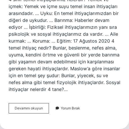
içmek: Yemek ve içme suyu temel insan ihtiyaçları
arasındadır. … Uyku: En temel ihtiyaçlarımızdan bir
diğeri de uykudur. … Barınma: Haberler devam
ediyor … İşbirliği: Fiziksel ihtiyaçlarımızın yanı sıra
psikolojik ve sosyal ihtiyaçlarımız da vardır. … Aile
kurmak: … Koruma: … Eğitim: 17 Ağustos 2020 4
temel ihtiyaç nedir? Bunlar, beslenme, nefes alma,
uyuma, kendini örtme ve güvenli bir yerde barınma
gibi yaşamın devam edebilmesi için karşılanması
gereken hayati ihtiyaçlardır. Maslow’a göre insanlar
için en temel şey şudur: Bunlar, yiyecek, su ve
nefes alma gibi temel fizyolojik ihtiyaçlardır. Sosyal
ihtiyaçlar nelerdir 4 tane?…
4
Devamını okuyun
Yorum Bırak
Sınıf
Sosyal
Bilgiler
Temel