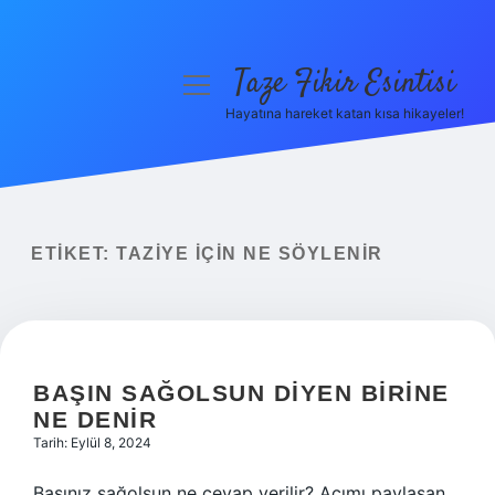
Taze Fikir Esintisi
menüyü
aç
Hayatına hareket katan kısa hikayeler!
Anasayfa
Gizlilik Politikası
Yasal Uyarı
ETIKET:
TAZIYE IÇIN NE SÖYLENIR
Hakkımızda
BAŞIN SAĞOLSUN DIYEN BIRINE
NE DENIR
Tarih: Eylül 8, 2024
Başınız sağolsun ne cevap verilir? Acımı paylaşan