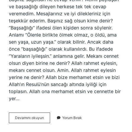
ve başsağlığı dileyen herkese tek tek cevap
veremedim. Mesajlarınız ve iyi dilekleriniz için
teşekkür ederim. Başınız sağ olsun kime denir?
“Başsağlığı” ifadesi ölen kişiden sonra söylenir.
Anlamı “Ölenle birlikte ölmek olmaz, o öldü, ama
sen yaşa, uzun yaşa.” olarak bilinir. Ancak daha
önce “başsağlığı” olarak kullanılırdı. Bu ifadede
“Yaraların iyileşsin.” anlamına gelir. Mekanı cennet
olsun diyen birine ne denir? Allah rahmet eylesin,
mekanı cennet olsun. Amin. Allah rahmet eylesin
yerine ne denir? Allah bize merhamet etsin ve bizi
Allah’ın Resulü’nün sancağı altında iyiliği için
toplasın. Allah ona merhamet etsin ve cennette bir
yer…
Başın
Devamını okuyun
Yorum Bırak
Sağolsun
Diyen