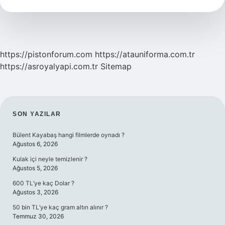
Ne
Kadar
Su
Israf
Eder
https://pistonforum.com
https://atauniforma.com.tr
https://asroyalyapi.com.tr
Sitemap
SIDEBAR
SON YAZILAR
Bülent Kayabaş hangi filmlerde oynadı ?
Ağustos 6, 2026
Kulak içi neyle temizlenir ?
Ağustos 5, 2026
600 TL’ye kaç Dolar ?
Ağustos 3, 2026
50 bin TL’ye kaç gram altın alınır ?
Temmuz 30, 2026