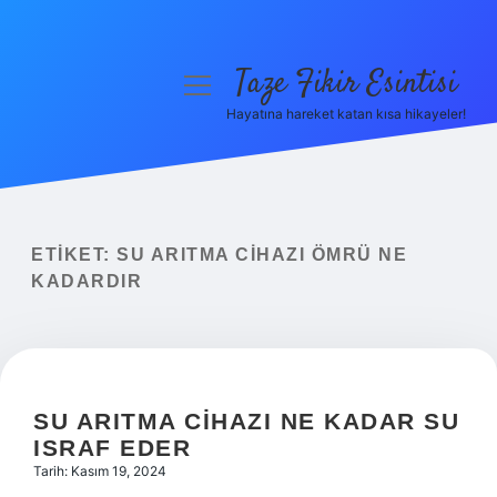
Taze Fikir Esintisi
menüyü
aç
Hayatına hareket katan kısa hikayeler!
Anasayfa
Gizlilik Politikası
Yasal Uyarı
ETIKET:
SU ARITMA CIHAZI ÖMRÜ NE
KADARDIR
Hakkımızda
SU ARITMA CIHAZI NE KADAR SU
ISRAF EDER
Tarih: Kasım 19, 2024