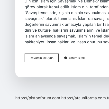
Din için İslam için Savaşmak Ne Demek? İslam, 
görev olarak kabul edilir. İslam dini tarafınd
“Savaş temelinde, kişinin dininin savunulması v
savaşmak” olarak tanımlanır. İslam’da savaşmak
değerlerini savunmak amacıyla yapılan bir faal
dini ve kültürel haklarını savunmalarını ve İsla
İslam anlayışında savaşmak, İslam’ın temel değe
hakkaniyet, insan hakları ve insan onurunu sa
Din
Devamını okuyun
Yorum Bırak
için
İslam
için
savaşmak
ne
demek
https://pistonforum.com
https://atauniforma.com.t