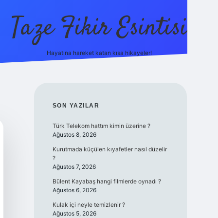
Taze Fikir Esintisi
Hayatına hareket katan kısa hikayeler!
cel giriş adresi
güvenilir bahis sitesi ilbet
betexper giriş
SIDEBAR
SON YAZILAR
Türk Telekom hattım kimin üzerine ?
Ağustos 8, 2026
Kurutmada küçülen kıyafetler nasıl düzelir
?
Ağustos 7, 2026
Bülent Kayabaş hangi filmlerde oynadı ?
Ağustos 6, 2026
Kulak içi neyle temizlenir ?
Ağustos 5, 2026