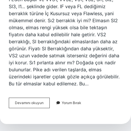
SI3, I1… şeklinde gider. IF veya FL dediğimiz
berraklık türüne İç Kusursuz veya Flawless, yani
mükemmel denir. Sı2 berraklık iyi mi? Elmasın SI2
olması, elmas rengi yüksek olsa bile tektaşın
fiyatını daha kabul edilebilir hale getirir. VS2
berraklığı, SI berraklığındaki elmaslardan daha az
görünür. Fiyatı SI Berraklığından daha yüksektir,
VS2 uzun vadede satmak isterseniz değerini daha
iyi korur. Sı1 pırlanta alınır mı? Doğada çok nadir
bulunurlar. Pike adı verilen taşlarda, elmas
üzerindeki işaretler çıplak gözle açıkça görülebilir.
Bu tür elmaslar kabul edilemez. Bu…
Si
Devamını okuyun
Yorum Bırak
Berraklık
Iyi
Mi