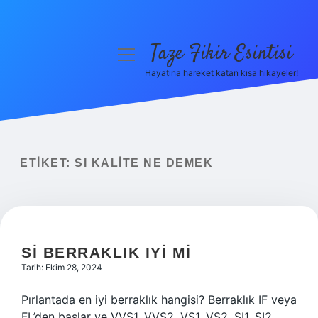
Taze Fikir Esintisi
menüyü
aç
Hayatına hareket katan kısa hikayeler!
Anasayfa
Gizlilik Politikası
Yasal Uyarı
ETIKET:
SI KALITE NE DEMEK
Hakkımızda
SI BERRAKLIK IYI MI
Tarih: Ekim 28, 2024
Pırlantada en iyi berraklık hangisi? Berraklık IF veya
FL’den başlar ve VVS1, VVS2, VS1, VS2, SI1, SI2,