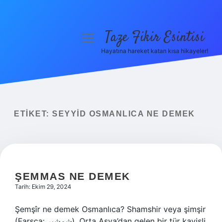
Taze Fikir Esintisi
menüyü
aç
Hayatına hareket katan kısa hikayeler!
Anasayfa
Gizlilik Politikası
Yasal Uyarı
ETIKET:
SEYYID OSMANLICA NE DEMEK
Hakkımızda
ŞEMMAS NE DEMEK
Tarih: Ekim 29, 2024
Şemşîr ne demek Osmanlıca? Shamshir veya şimşir
(Farsça: شمشیر), Orta Asya’dan gelen bir tür kavisli