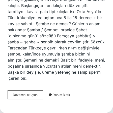
kılıçtır. Başlangıçta İran kılıçları düz ve çift
taraflıydı, kavisli pala tipi kılıçlar ise Orta Asya’da
Türk kökenliydi ve uçtan uca 5 ila 15 derecelik bir
kavise sahipti. Şembe ne demek? Günlerin anlamı
hakkında: Şamba / Şembe: İbranice Şabat
“dinlenme günü” sözcüğü Farsçaya şabbâ(t) >
şanba ~ şenbe ~ şenbih olarak çevrilmiştir. Sözcük
Farsçadan Türkçeye çevrilirken n>m değişimiyle
şembe, kalın/ince uyumuyla şamba biçimini
almıştır. Şemeni ne demek? Basit bir ifadeyle, meni,
boşalma sırasında vücuttan atılan meni demektir.
Başka bir deyişle, üreme yeteneğine sahip sperm
içeren bir…
Şemmas
Devamını okuyun
Yorum Bırak
Ne
Demek