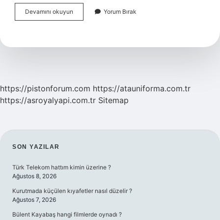
Sese
Devamını okuyun
Yorum Bırak
Aşırı
Duyarlılık
Neyin
Belirtisi
https://pistonforum.com
https://atauniforma.com.tr
https://asroyalyapi.com.tr
Sitemap
SIDEBAR
SON YAZILAR
Türk Telekom hattım kimin üzerine ?
Ağustos 8, 2026
Kurutmada küçülen kıyafetler nasıl düzelir ?
Ağustos 7, 2026
Bülent Kayabaş hangi filmlerde oynadı ?