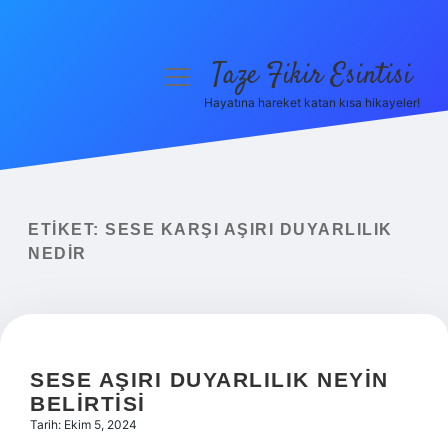
Taze Fikir Esintisi
menüyü
aç
Hayatına hareket katan kısa hikayeler!
Anasayfa
Gizlilik Politikası
Yasal Uyarı
ETIKET:
SESE KARŞI AŞIRI DUYARLILIK
NEDIR
Hakkımızda
SESE AŞIRI DUYARLILIK NEYIN
BELIRTISI
Tarih: Ekim 5, 2024