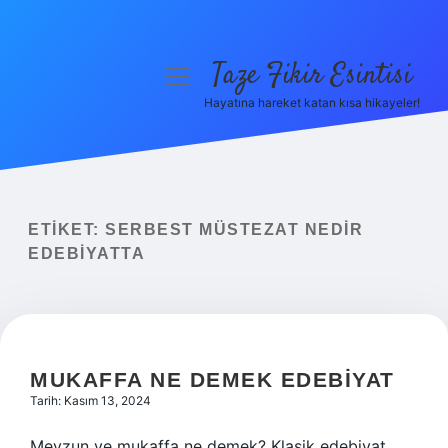
Taze Fikir Esintisi
menüyü
aç
Hayatına hareket katan kısa hikayeler!
Anasayfa
Gizlilik Politikası
Yasal Uyarı
ETIKET:
SERBEST MÜSTEZAT NEDIR
EDEBIYATTA
Hakkımızda
MUKAFFA NE DEMEK EDEBIYAT
Tarih: Kasım 13, 2024
Mevzun ve mukaffa ne demek? Klasik edebiyat