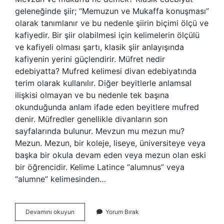
geleneğinde şiir; “Memuzun ve Mukaffa konuşması”
olarak tanımlanır ve bu nedenle şiirin biçimi ölçü ve
kafiyedir. Bir şiir olabilmesi için kelimelerin ölçülü
ve kafiyeli olması şartı, klasik şiir anlayışında
kafiyenin yerini güçlendirir. Müfret nedir
edebiyatta? Mufred kelimesi divan edebiyatında
terim olarak kullanılır. Diğer beyitlerle anlamsal
ilişkisi olmayan ve bu nedenle tek başına
okunduğunda anlam ifade eden beyitlere mufred
denir. Müfredler genellikle divanların son
sayfalarında bulunur. Mevzun mu mezun mu?
Mezun. Mezun, bir koleje, liseye, üniversiteye veya
başka bir okula devam eden veya mezun olan eski
bir öğrencidir. Kelime Latince “alumnus” veya
“alumne” kelimesinden…
Mukaffa
Devamını okuyun
Yorum Bırak
Ne