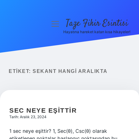
Taze Fikir Esintisi
menüyü
aç
Hayatına hareket katan kısa hikayeler!
Anasayfa
Gizlilik Politikası
Yasal Uyarı
ETIKET:
SEKANT HANGI ARALIKTA
Hakkımızda
SEC NEYE EŞITTIR
Tarih: Aralık 23, 2024
1 sec neye eşittir? 1, Sec(θ), Csc(θ) olarak
etiketlenen noktalar başlangıç ​​noktasından bu