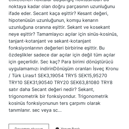
noktaya kadar olan doğru parçasının uzunluğunu
ifade eder. Secant kaça eşittir? Kesant değeri,
hipotenüsün uzunluğunun, komşu kenarın
uzunluğuna oranına eşittir. Sekant ve kosekant
neye eşittir? Tamamlayıcı açılar için sinüs-kosinüs,
tanjant-kotanjant ve sekant-kotanjant
fonksiyonlarının değerleri birbirine eşittir. Bu
özdeşlikler sadece dar açılar için değil tüm açılar
için geçerlidir. Sec kaç? Para birimi dönüştürücü
uygulamamızı indirinDönüşüm oranları İsveç Kronu
/ Türk Lirası1 SEK3,19054 TRY5 SEK15,95270
TRY10 SEK31,90540 TRY20 SEK63,81080 TRY8
satır daha Secant değeri nedir? Sekant,
trigonometrik bir fonksiyondur. Trigonometrik
kosinüs fonksiyonunun ters çarpımı olarak
tanımlanır. sec veya sc…
Sec
Devamını okuyun
Yorum Bırak