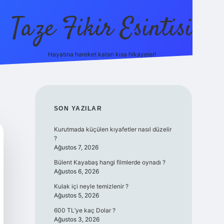
Taze Fikir Esintisi
Hayatına hareket katan kısa hikayeler!
ilbet güncel giriş adresi
güvenilir bahis sitesi ilbet
betexper
SIDEBAR
SON YAZILAR
Kurutmada küçülen kıyafetler nasıl düzelir
?
Ağustos 7, 2026
Bülent Kayabaş hangi filmlerde oynadı ?
Ağustos 6, 2026
Kulak içi neyle temizlenir ?
Ağustos 5, 2026
600 TL’ye kaç Dolar ?
Ağustos 3, 2026