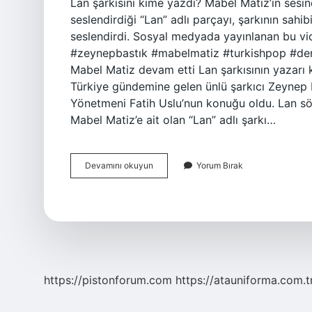
Lan şarkısını kime yazdı? Mabel Matiz’in sesi
seslendirdiği “Lan” adlı parçayı, şarkının sahi
seslendirdi. Sosyal medyada yayınlanan bu vid
#zeynepbastık #mabelmatiz #turkishpop #der
Mabel Matiz devam etti Lan şarkısının yazarı
Türkiye gündemine gelen ünlü şarkıcı Zeynep 
Yönetmeni Fatih Uslu’nun konuğu oldu. Lan sö
Mabel Matiz’e ait olan “Lan” adlı şarkı…
Mabel
Devamını okuyun
Yorum Bırak
Matiz
Lan
Sarkisini
Kime
Yazdi
https://pistonforum.com
https://atauniforma.com.t