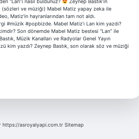
nden “Lan”ı nasıl buldunuz?
Zeynep Bastık’ın
bi (sözleri ve müziği) Mabel Matiz yapay zeka ile
eo, Matiz’in hayranlarından tam not aldı.
gi #müzik #popbizde. Mabel Matiz’ı Lan kim yazdı?
 kimdir? Son dönemde Mabel Matiz bestesi “Lan” ile
Bastık, Müzik Kanalları ve Radyolar Genel Yayın
zü kim yazdı? Zeynep Bastık, son olarak söz ve müziği
r
https://asroyalyapi.com.tr
Sitemap