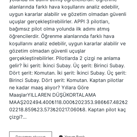
alanlarında farklı hava koşullarını analiz edebilir,
uygun kararlar alabilir ve gözetim olmadan güvenli
uçuşlar gerçekleştirebilirler. APPI 3 pilotları,
bağımsız pilot olma yolunda ilk adımı atmış
öğrencilerdir. Öğrenme alanlarında farklı hava
koşullarını analiz edebilir, uygun kararlar alabilir ve
gözetim olmadan güvenli uçuşlar
gerçekleştirebilirler. Pilotlarda 2 çizgi ne anlama
gelir? İki şerit: İkinci Subay. Üç şerit: Birinci Subay.
Dört şerit: Komutan. İki şerit: İkinci Subay. Üç şerit:
Birinci Subay. Dört şerit: Komutan. Kaptan pilotlar
ne kadar maaş alıyor? Yıllara Göre
MaaşlarYILLAREN DÜŞÜKORTALAMA
MAAŞ202494.400₺118.000₺202353.986₺67.482₺2
02218.859₺23.573₺20217.060₺8. Kaptan pilot kaç
çizgi?…
4
Devamını okuyun
Yorum Bırak