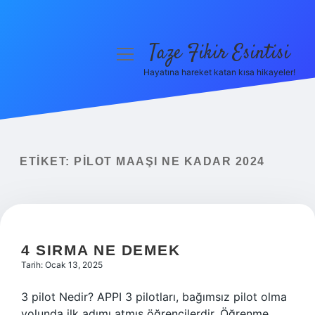
Taze Fikir Esintisi
menüyü
aç
Hayatına hareket katan kısa hikayeler!
Anasayfa
Gizlilik Politikası
Yasal Uyarı
ETIKET:
PILOT MAAŞI NE KADAR 2024
Hakkımızda
4 SIRMA NE DEMEK
Tarih: Ocak 13, 2025
3 pilot Nedir? APPI 3 pilotları, bağımsız pilot olma
yolunda ilk adımı atmış öğrencilerdir. Öğrenme