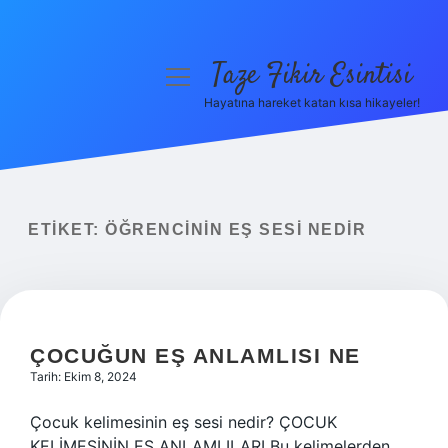
Taze Fikir Esintisi
menüyü
aç
Hayatına hareket katan kısa hikayeler!
Anasayfa
Gizlilik Politikası
Yasal Uyarı
ETIKET:
ÖĞRENCININ EŞ SESI NEDIR
Hakkımızda
ÇOCUĞUN EŞ ANLAMLISI NE
Tarih: Ekim 8, 2024
Çocuk kelimesinin eş sesi nedir? ÇOCUK
KELİMESİNİN EŞ ANLAMLILARI Bu kelimelerden