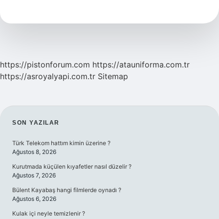
soydan
gelen
ne
demek
https://pistonforum.com
https://atauniforma.com.tr
https://asroyalyapi.com.tr
Sitemap
SIDEBAR
SON YAZILAR
Türk Telekom hattım kimin üzerine ?
Ağustos 8, 2026
Kurutmada küçülen kıyafetler nasıl düzelir ?
Ağustos 7, 2026
Bülent Kayabaş hangi filmlerde oynadı ?
Ağustos 6, 2026
Kulak içi neyle temizlenir ?