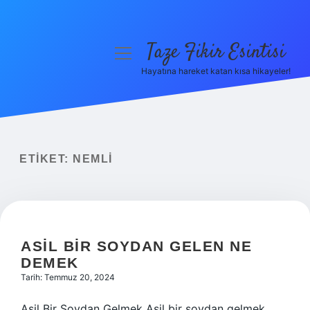
Taze Fikir Esintisi
menüyü
aç
Hayatına hareket katan kısa hikayeler!
Anasayfa
Gizlilik Politikası
Yasal Uyarı
ETIKET:
NEMLI
Hakkımızda
ASIL BIR SOYDAN GELEN NE
DEMEK
Tarih: Temmuz 20, 2024
Asil Bir Soydan Gelmek Asil bir soydan gelmek,