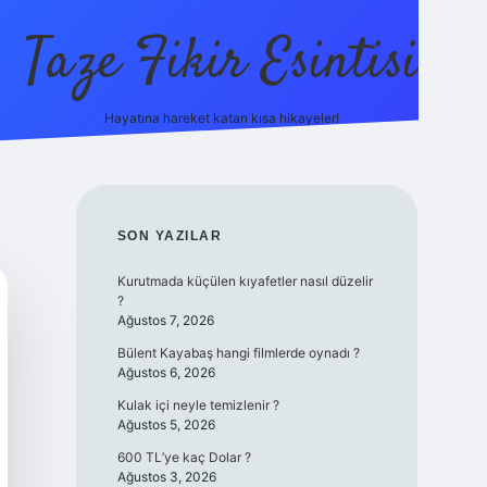
Taze Fikir Esintisi
Hayatına hareket katan kısa hikayeler!
ilbet güncel giriş adre
SIDEBAR
SON YAZILAR
Kurutmada küçülen kıyafetler nasıl düzelir
?
Ağustos 7, 2026
Bülent Kayabaş hangi filmlerde oynadı ?
Ağustos 6, 2026
Kulak içi neyle temizlenir ?
Ağustos 5, 2026
600 TL’ye kaç Dolar ?
Ağustos 3, 2026