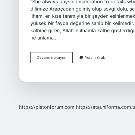
“She always pays consideration to details whe
dilimize Arapçadan gelmiş olup sevgi dolu, şe
İlham, en kısa tanımıyla bir şeyden esinlenmek
yüksek bir fayda değerine sahip bir kelimedir.
kalbine giren, Allah’ın ilhamla kalbe gösterdiği
ne anlama…
Mültefit
Devamını okuyun
Yorum Bırak
Ne
Anlama
Gelir
https://pistonforum.com
https://atauniforma.com.t