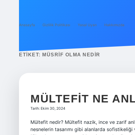
Anasayfa
Gizlilik Politikası
Yasal Uyarı
Hakkımızda
ETIKET:
MÜSRIF OLMA NEDIR
MÜLTEFIT NE AN
Tarih: Ekim 30, 2024
Mültefit nedir? Mültefit nazik, ince ve zarif an
nesnelerin tasarımı gibi alanlarda sofistikeliği