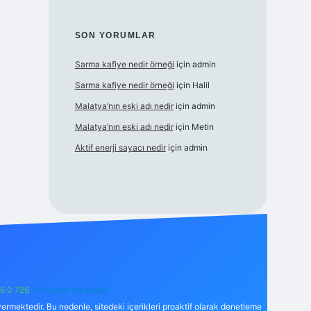
SON YORUMLAR
Sarma kafiye nedir örneği
için
admin
Sarma kafiye nedir örneği
için
Halil
Malatya’nın eski adı nedir
için
admin
Malatya’nın eski adı nedir
için
Metin
Aktif enerji sayacı nedir
için
admin
6 0 726
Telegram: @karabul
ermektedir. Bu nedenle, sitedeki içerikleri proaktif olarak denetleme