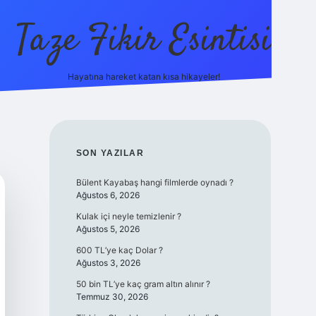
Taze Fikir Esintisi
Hayatına hareket katan kısa hikayeler!
ilbet güncel giriş adres
SIDEBAR
SON YAZILAR
Bülent Kayabaş hangi filmlerde oynadı ?
Ağustos 6, 2026
Kulak içi neyle temizlenir ?
Ağustos 5, 2026
600 TL’ye kaç Dolar ?
Ağustos 3, 2026
50 bin TL’ye kaç gram altın alınır ?
Temmuz 30, 2026