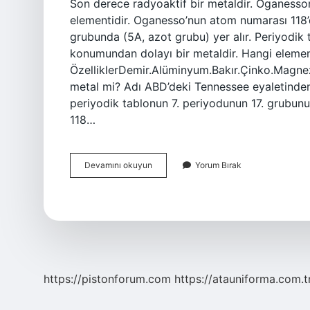
Son derece radyoaktif bir metaldir. Oganesson
elementidir. Oganesso’nun atom numarası 118’
grubunda (5A, azot grubu) yer alır. Periyodik 
konumundan dolayı bir metaldir. Hangi elemen
ÖzelliklerDemir.Alüminyum.Bakır.Çinko.Magnez
metal mi? Adı ABD’deki Tennessee eyaletinden 
periyodik tablonun 7. periyodunun 17. grubunun
118…
117
Devamını okuyun
Yorum Bırak
Element
Metal
Mi
https://pistonforum.com
https://atauniforma.com.t