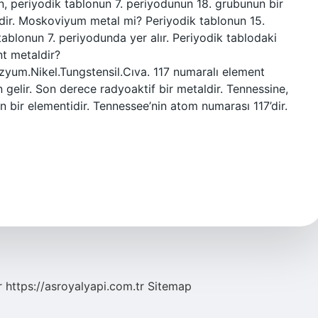
, periyodik tablonun 7. periyodunun 18. grubunun bir
dir. Moskoviyum metal mi? Periyodik tablonun 15.
tablonun 7. periyodunda yer alır. Periyodik tablodaki
t metaldir?
yum.Nikel.Tungstensil.Cıva. 117 numaralı element
gelir. Son derece radyoaktif bir metaldir. Tennessine,
 bir elementidir. Tennessee’nin atom numarası 117’dir.
r
https://asroyalyapi.com.tr
Sitemap