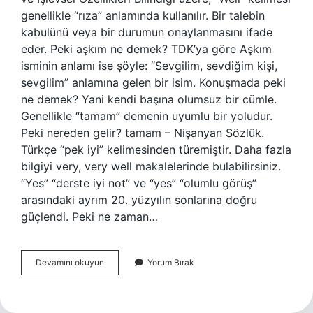
genellikle “rıza” anlamında kullanılır. Bir talebin
kabulünü veya bir durumun onaylanmasını ifade
eder. Peki aşkım ne demek? TDK’ya göre Aşkım
isminin anlamı ise şöyle: “Sevgilim, sevdiğim kişi,
sevgilim” anlamına gelen bir isim. Konuşmada peki
ne demek? Yani kendi başına olumsuz bir cümle.
Genellikle “tamam” demenin uyumlu bir yoludur.
Peki nereden gelir? tamam – Nişanyan Sözlük.
Türkçe “pek iyi” kelimesinden türemiştir. Daha fazla
bilgiyi very, very well makalelerinde bulabilirsiniz.
“Yes” “derste iyi not” ve “yes” “olumlu görüş”
arasındaki ayrım 20. yüzyılın sonlarına doğru
güçlendi. Peki ne zaman…
Peki
Devamını okuyun
Yorum Bırak
Ne
Demek
Ekşi
Sözlük