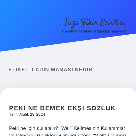
Taze Fikir Esintisi
menüyü
aç
Hayatına hareket katan kısa hikayeler!
Anasayfa
Gizlilik Politikası
Yasal Uyarı
ETIKET:
LADIN MANASI NEDIR
Hakkımızda
PEKI NE DEMEK EKŞI SÖZLÜK
Tarih: Aralık 28, 2024
Peki ne için kullanılır? “Well” Kelimesinin Kullanımları
ve İşlevsel Özellikleri Bilindiği üzere, “Well” kelimesi