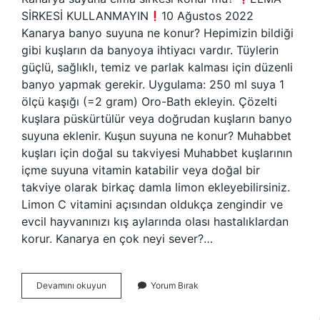
SİRKESİ KULLANMAYIN
10 Ağustos 2022
Kanarya banyo suyuna ne konur? Hepimizin bildiği
gibi kuşların da banyoya ihtiyacı vardır. Tüylerin
güçlü, sağlıklı, temiz ve parlak kalması için düzenli
banyo yapmak gerekir. Uygulama: 250 ml suya 1
ölçü kaşığı (=2 gram) Oro-Bath ekleyin. Çözelti
kuşlara püskürtülür veya doğrudan kuşların banyo
suyuna eklenir. Kuşun suyuna ne konur? Muhabbet
kuşları için doğal su takviyesi Muhabbet kuşlarının
içme suyuna vitamin katabilir veya doğal bir
takviye olarak birkaç damla limon ekleyebilirsiniz.
Limon C vitamini açısından oldukça zengindir ve
evcil hayvanınızı kış aylarında olası hastalıklardan
korur. Kanarya en çok neyi sever?…
Kanarya
Devamını okuyun
Yorum Bırak
Içme
Suyuna