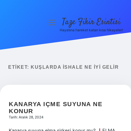
Taze Fikir Esintisi
menüyü
aç
Hayatına hareket katan kısa hikayeler!
Anasayfa
Gizlilik Politikası
Yasal Uyarı
ETIKET:
KUŞLARDA ISHALE NE IYI GELIR
Hakkımızda
KANARYA IÇME SUYUNA NE
KONUR
Tarih: Aralık 28, 2024
Kanarya suyuna elma sirkesi konur mu?
ELMA