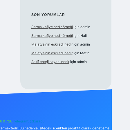
SON YORUMLAR
Sarma kafiye nedir örneği
için
admin
Sarma kafiye nedir örneği
için
Halil
Malatya’nın eski adı nedir
için
admin
Malatya’nın eski adı nedir
için
Metin
Aktif enerji sayacı nedir
için
admin
6 0 726
Telegram: @karabul
ermektedir. Bu nedenle, sitedeki içerikleri proaktif olarak denetleme