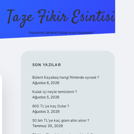
Taze Fikir Esintisi
Hayatına hareket katan kısa hikayeler!
ilbet güncel giriş adre
SIDEBAR
SON YAZILAR
Bülent Kayabaş hangi filmlerde oynadı ?
Ağustos 6, 2026
Kulak içi neyle temizlenir ?
Ağustos 5, 2026
600 TL’ye kaç Dolar ?
Ağustos 3, 2026
50 bin TL’ye kaç gram altın alınır ?
Temmuz 30, 2026