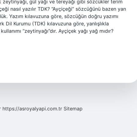
ak zeytinyağı, gül yağı ve tereyağı gibi sözcükler terim
yçiçeği nasıl yazılır TDK? “Ayçiçeği” sözcüğünü bazen yan
rdük. Yazım kılavuzuna göre, sözcüğün doğru yazımı
ürk Dil Kurumu (TDK) kılavuzuna göre, yanlışlıkla
kullanımı “zeytinyağı”dır. Ayçiçek yağı yağ mıdır?
r
https://asroyalyapi.com.tr
Sitemap