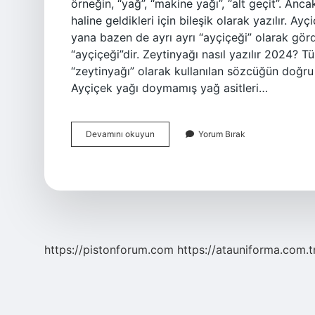
örneğin, “yağ”, “makine yağı”, “alt geçit”. Anc
haline geldikleri için bileşik olarak yazılır. A
yana bazen de ayrı ayrı “ayçiçeği” olarak gö
“ayçiçeği”dir. Zeytinyağı nasıl yazılır 2024? T
“zeytinyağı” olarak kullanılan sözcüğün doğru 
Ayçiçek yağı doymamış yağ asitleri…
Ayçiçek
Devamını okuyun
Yorum Bırak
Yağı
Bitişik
Mi
https://pistonforum.com
https://atauniforma.com.t