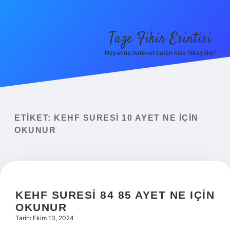
Taze Fikir Esintisi
menüyü
aç
Hayatına hareket katan kısa hikayeler!
Anasayfa
Gizlilik Politikası
Yasal Uyarı
ETIKET:
KEHF SURESI 10 AYET NE IÇIN
OKUNUR
Hakkımızda
KEHF SURESI 84 85 AYET NE IÇIN
OKUNUR
Tarih: Ekim 13, 2024