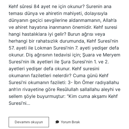
Kehf sûresi 84 ayet ne için okunur? Surenin ana
teması dünya ve ahiretin mahiyeti, dolayısıyla
dünyanın geçici sevgilerine aldanmamanın, Allah’a
ve ahiret hayatına inanmanın önemidir. Kehf suresi
hangi hastalıklara iyi gelir? Burun ağrısı veya
herhangi bir rahatsızlık durumunda, Kehf Suresi’nin
57. ayeti ile Lokman Suresi’nin 7. ayeti yedişer defa
okunur. Diş ağrısının tedavisi için; Şuara ve Meryem
Suresi’nin ilk ayetleri ile Şura Suresi’nin 1. ve 2.
ayetleri yedişer defa okunur. Kehf suresini
okumanın faziletleri nelerdir? Cuma günü Kehf
Suresi’ni okumanın fazileti: 3- İbn Ömer radıyallahu
anh’ın rivayetine göre Resûlullah sallallahu aleyhi ve
sellem şöyle buyurmuştur: “Kim cuma akşamı Kehf
Suresi’ni…
Kehf
Devamını okuyun
Yorum Bırak
Suresi