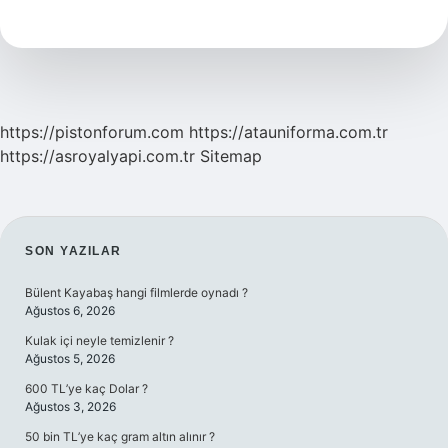
84
85
Ayet
Ne
Için
Okunur
https://pistonforum.com
https://atauniforma.com.tr
https://asroyalyapi.com.tr
Sitemap
SIDEBAR
SON YAZILAR
Bülent Kayabaş hangi filmlerde oynadı ?
Ağustos 6, 2026
Kulak içi neyle temizlenir ?
Ağustos 5, 2026
600 TL’ye kaç Dolar ?
Ağustos 3, 2026
50 bin TL’ye kaç gram altın alınır ?