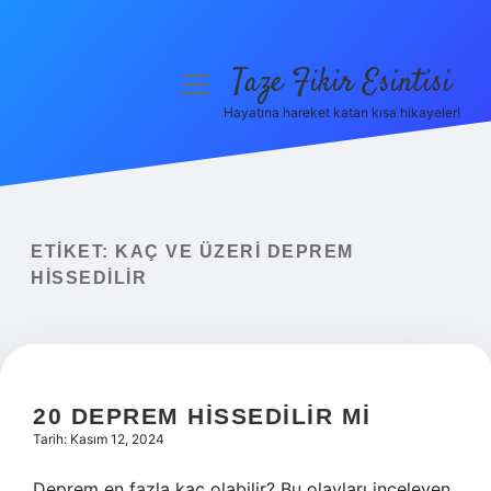
Taze Fikir Esintisi
menüyü
aç
Hayatına hareket katan kısa hikayeler!
Anasayfa
Gizlilik Politikası
Yasal Uyarı
ETIKET:
KAÇ VE ÜZERI DEPREM
HISSEDILIR
Hakkımızda
20 DEPREM HISSEDILIR MI
Tarih: Kasım 12, 2024
Deprem en fazla kaç olabilir? Bu olayları inceleyen