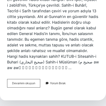
i zebîdî’nin, Türkçe’ye çevrildi. Sahîh-i Buhârî,
Tecrîd-i Sarîh tarafından çeviri ve yorum adıyla 13
ciltte yayınlandı. Ahl al-Sunnah’ın en güvenilir hadis
kitabı olarak kabul edilir. Hadislerin doğru olup
olmadığını nasıl anlarız? Bugün genel olarak kabul
edilen General Hadis’in tanımı, İbnu’nun salasının
tanımıdır. Bu egemen tanıma göre, hadis otantik,
adalet ve sekme, muttas tapusu ve anlatı olacak
şekilde anlatı rahatsız ve muallel olmamalıdır.
Hangi hadis kaynakları sahih? KUTUB-i Sitesahih-i
Buhari (صحيح البخاري) Sahih-i Müslüman (صحيح م aw
aw aw ُ ُ ُ ُ ُ ُ ُ ُ ُ ُ ُ ُ ُ ُ ُ…
Hangi
Devamını okuyun
Yorum Bırak
Hadis
Kitapları
Güvenilir