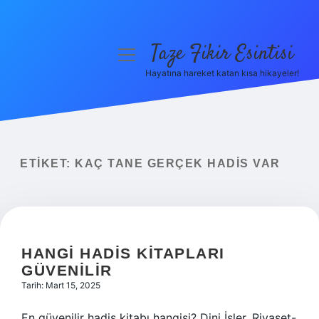
Taze Fikir Esintisi
menüyü
aç
Hayatına hareket katan kısa hikayeler!
Anasayfa
Gizlilik Politikası
Yasal Uyarı
ETIKET:
KAÇ TANE GERÇEK HADIS VAR
Hakkımızda
HANGI HADIS KITAPLARI
GÜVENILIR
Tarih: Mart 15, 2025
En güvenilir hadis kitabı hangisi? Dini İşler, Riyaset-