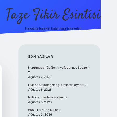
Taze Fikir Esintisi
Hayatına hareket katan kısa hikayeler!
ilbet güncel giriş adresi
güvenilir bahis sitesi ilbet
bete
SIDEBAR
SON YAZILAR
Kurutmada küçülen kıyafetler nasıl düzelir
?
Ağustos 7, 2026
Bülent Kayabaş hangi filmlerde oynadı ?
Ağustos 6, 2026
Kulak içi neyle temizlenir ?
Ağustos 5, 2026
600 TL’ye kaç Dolar ?
Ağustos 3, 2026