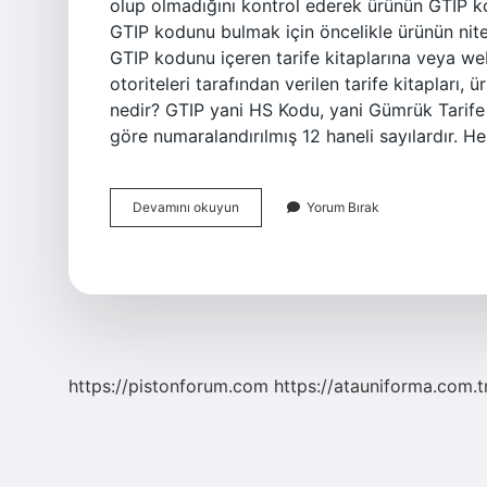
olup olmadığını kontrol ederek ürünün GTIP ko
GTIP kodunu bulmak için öncelikle ürünün nitel
GTIP kodunu içeren tarife kitaplarına veya web
otoriteleri tarafından verilen tarife kitapları, 
nedir? GTIP yani HS Kodu, yani Gümrük Tarife 
göre numaralandırılmış 12 haneli sayılardır. H
Gtıp
Devamını okuyun
Yorum Bırak
Kodu
Nasıl
Öğrenilir
https://pistonforum.com
https://atauniforma.com.t