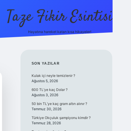
Taze Fikir Esintisi
Hayatına hareket katan kısa hikayeler!
cel giriş adresi
güvenilir bahis sitesi ilbet
betexper giriş
SIDEBAR
SON YAZILAR
Kulak içi neyle temizlenir ?
Ağustos 5, 2026
600 TL’ye kaç Dolar ?
Ağustos 3, 2026
50 bin TL’ye kaç gram altın alınır ?
Temmuz 30, 2026
Türkiye Okçuluk şampiyonu kimdir ?
Temmuz 28, 2026