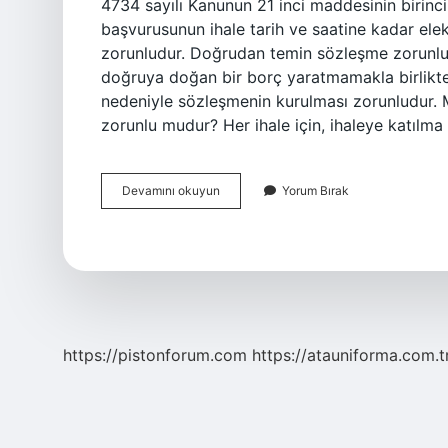
4734 sayılı Kanunun 21 inci maddesinin birinci 
başvurusunun ihale tarih ve saatine kadar elek
zorunludur. Doğrudan temin sözleşme zorunl
doğruya doğan bir borç yaratmamakla birlikte,
nedeniyle sözleşmenin kurulması zorunludur. M
zorunlu mudur? Her ihale için, ihaleye katılma
21
Devamını okuyun
Yorum Bırak
F
Sözleşme
Zorunlu
Mu
https://pistonforum.com
https://atauniforma.com.t