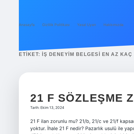
Anasayfa
Gizlilik Politikası
Yasal Uyarı
Hakkımızda
ETIKET:
İŞ DENEYIM BELGESI EN AZ KAÇ
21 F SÖZLEŞME 
Tarih: Ekim 13, 2024
21 F ilan zorunlu mu? 21/b, 21/c ve 21/f kaps
yoktur. İhale 21 F nedir? Pazarlık usulü ile yap