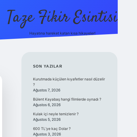
Taze Fikir Esintisi
Hayatına hareket katan kısa hikayeler!
ilbet güncel giriş adre
SIDEBAR
SON YAZILAR
Kurutmada küçülen kıyafetler nasıl düzelir
?
Ağustos 7, 2026
Bülent Kayabaş hangi filmlerde oynadı ?
Ağustos 6, 2026
Kulak içi neyle temizlenir ?
Ağustos 5, 2026
600 TL’ye kaç Dolar ?
Ağustos 3, 2026