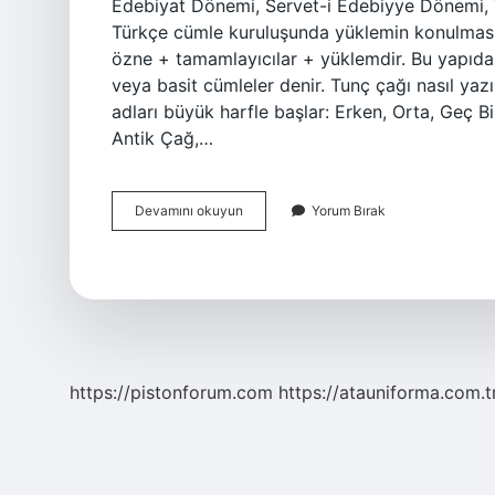
Edebiyat Dönemi, Servet-i Edebiyye Dönemi, 
Türkçe cümle kuruluşunda yüklemin konulması 
özne + tamamlayıcılar + yüklemdir. Bu yapıd
veya basit cümleler denir. Tunç çağı nasıl yaz
adları büyük harfle başlar: Erken, Orta, Geç
Antik Çağ,…
Çağ
Devamını okuyun
Yorum Bırak
Ile
Nasıl
Cümle
Kurulur
https://pistonforum.com
https://atauniforma.com.t