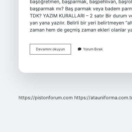
başöğretmen, başparmak, başpehlivan, başrol
başparmak mı? Baş parmak veya badem parmak s
TDK? YAZIM KURALLARI – 2 satır Bir durum ve
yan yana yazılır. Belirli bir yeri belirtmeyen “a
zaman hem de geçmiş zaman ekleri olanlar yan
Baş
Devamını okuyun
Yorum Bırak
Parmak
Nasil
Yazilir
Tdk
https://pistonforum.com
https://atauniforma.com.t