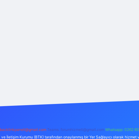
backlinkpaneli@gmail.com
Teams:
forumhizmeti@gmail.com
Whatsapp: 0262 60
i ve İletişim Kurumu (BTK) tarafından onaylanmış bir Yer Sağlayıcı olarak hizmet v