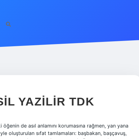
IL YAZILIR TDK
iki öğenin de asıl anlamını korumasına rağmen, yan yana
üyle oluşturulan sıfat tamlamaları: başbakan, başçavuş,