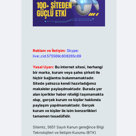
Reklam ve İletişim:
Skype:
live:.cid.575569c608265c69
Yasal Uyarı:
Bu internet sitesi, herhangi
bir marka, kurum veya şahıs şirketi ile
hiçbir bağlantısı bulunmamaktadır.
Sitede yalnızca kendi hazırladığımız
makaleler paylaşılmaktadır. Burada yer
alan içerikler haber niteliği taşımamakta
olup, gerçek kurum ve kişiler hakkında
paylaşım yapılmamaktadır. Gerçek
kurum ve kişiler ile isim benzerlikleri
tamamen tesadüfidir.
Sitemiz, 5651 Sayılı Kanun gereğince Bilgi
Teknolojileri ve İletişim Kurumu (BTK)