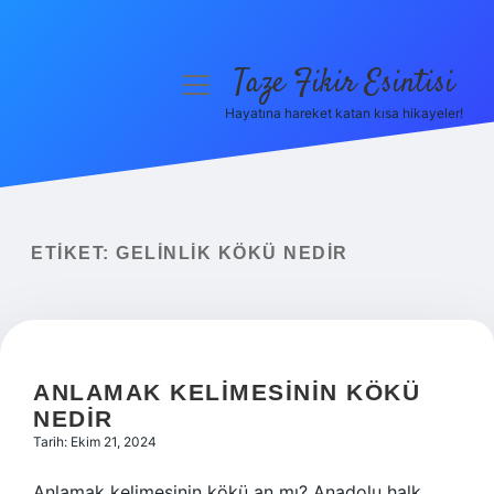
Taze Fikir Esintisi
menüyü
aç
Hayatına hareket katan kısa hikayeler!
Anasayfa
Gizlilik Politikası
Yasal Uyarı
ETIKET:
GELINLIK KÖKÜ NEDIR
Hakkımızda
ANLAMAK KELIMESININ KÖKÜ
NEDIR
Tarih: Ekim 21, 2024
Anlamak kelimesinin kökü an mı? Anadolu halk