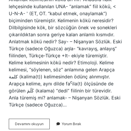
lehçesinde kullanılan UNA- “anlamak” fiil kökü, <
U-N-A- ' (ET, OT. “kabul etmek, onaylamak”)
biçiminden türemiştir. Kelimenin kökü neresidir?
Dilbilgisinde kök, bir sözcüğün önek ve sonekleri
çıkarıldıktan sonra geriye kalan anlamlı kısmıdır.
Anlatmak kökü nedir? Say- – Nişanyan Sözlük. Eski
Türkçe (sadece Oğuzca) aŋla- “kavrayış, anlayış”
fiilinden, Türkçe-Türkçe +It- ekiyle türemiştir.
Kelime kelimesinin kökü nedir? Etimoloji. Kelime
kelimesi, “söylenen, söz” anlamına gelen Arapça
كلمة (kalima(t)) kelimesinden ödünç alınmıştır.
Arapça kelime, aynı dilde faˁila(t) ölçüsünde de
görülen كَلَمَ (kalama) “dedi” fiilinin bir türevidir.
Anla türemiş mi? anlamak- – Nişanyan Sözlük. Eski
Türkçe (sadece Oğuzca)…
Anlamak
Devamını okuyun
Yorum Bırak
Kelimesinin