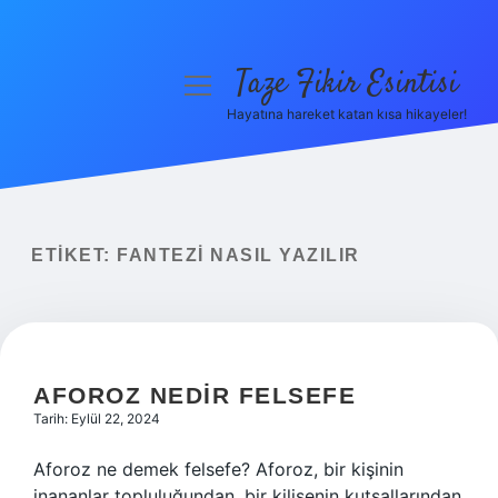
Taze Fikir Esintisi
menüyü
aç
Hayatına hareket katan kısa hikayeler!
Anasayfa
Gizlilik Politikası
Yasal Uyarı
ETIKET:
FANTEZI NASIL YAZILIR
Hakkımızda
AFOROZ NEDIR FELSEFE
Tarih: Eylül 22, 2024
Aforoz ne demek felsefe? Aforoz, bir kişinin
inananlar topluluğundan, bir kilisenin kutsallarından