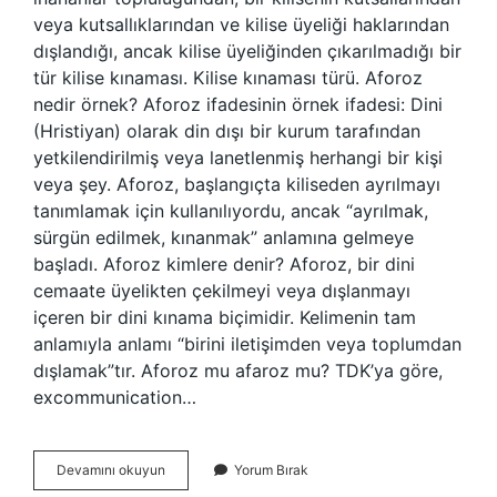
veya kutsallıklarından ve kilise üyeliği haklarından
dışlandığı, ancak kilise üyeliğinden çıkarılmadığı bir
tür kilise kınaması. Kilise kınaması türü. Aforoz
nedir örnek? Aforoz ifadesinin örnek ifadesi: Dini
(Hristiyan) olarak din dışı bir kurum tarafından
yetkilendirilmiş veya lanetlenmiş herhangi bir kişi
veya şey. Aforoz, başlangıçta kiliseden ayrılmayı
tanımlamak için kullanılıyordu, ancak “ayrılmak,
sürgün edilmek, kınanmak” anlamına gelmeye
başladı. Aforoz kimlere denir? Aforoz, bir dini
cemaate üyelikten çekilmeyi veya dışlanmayı
içeren bir dini kınama biçimidir. Kelimenin tam
anlamıyla anlamı “birini iletişimden veya toplumdan
dışlamak”tır. Aforoz mu afaroz mu? TDK’ya göre,
excommunication…
Aforoz
Devamını okuyun
Yorum Bırak
Nedir