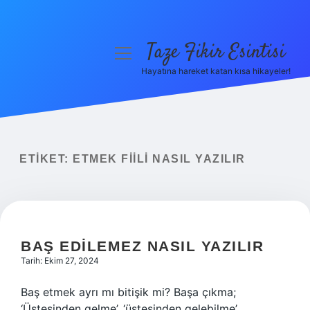
Taze Fikir Esintisi
menüyü
aç
Hayatına hareket katan kısa hikayeler!
Anasayfa
Gizlilik Politikası
Yasal Uyarı
ETIKET:
ETMEK FIILI NASIL YAZILIR
Hakkımızda
BAŞ EDILEMEZ NASIL YAZILIR
Tarih: Ekim 27, 2024
Baş etmek ayrı mı bitişik mi? Başa çıkma;
‘Üstesinden gelme’, ‘üstesinden gelebilme’