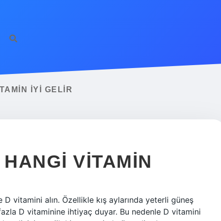
ilbet g
AMIN IYI GELIR
 HANGI VITAMIN
D vitamini alın. Özellikle kış aylarında yeterli güneş
zla D vitaminine ihtiyaç duyar. Bu nedenle D vitamini