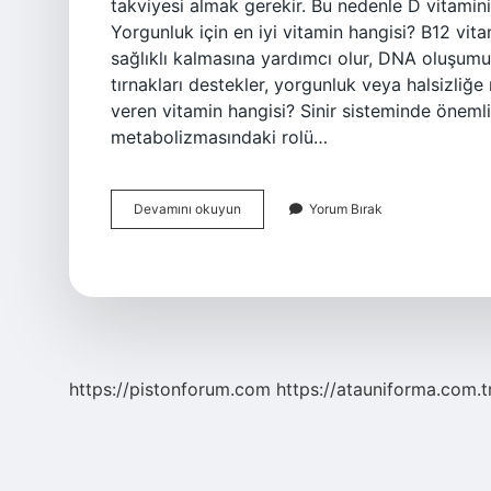
takviyesi almak gerekir. Bu nedenle D vitamini
Yorgunluk için en iyi vitamin hangisi? B12 vita
sağlıklı kalmasına yardımcı olur, DNA oluşumuna
tırnakları destekler, yorgunluk veya halsizliğ
veren vitamin hangisi? Sinir sisteminde önemli
metabolizmasındaki rolü…
Dinç
Devamını okuyun
Yorum Bırak
Olmak
Için
Hangi
Vitamin
https://pistonforum.com
https://atauniforma.com.t