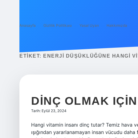
Anasayfa
Gizlilik Politikası
Yasal Uyarı
Hakkımızda
ETIKET:
ENERJI DÜŞÜKLÜĞÜNE HANGI VIT
DINÇ OLMAK IÇIN
Tarih: Eylül 23, 2024
Hangi vitamin insanı dinç tutar? Temiz hava ve 
ışığından yararlanamayan insan vücudu daha fa