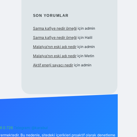
SON YORUMLAR
Sarma kafiye nedir örneği
için
admin
Sarma kafiye nedir örneği
için
Halil
Malatya’nın eski adı nedir
için
admin
Malatya’nın eski adı nedir
için
Metin
Aktif enerji sayacı nedir
için
admin
6 0 726
Telegram: @karabul
ermektedir. Bu nedenle, sitedeki içerikleri proaktif olarak denetleme