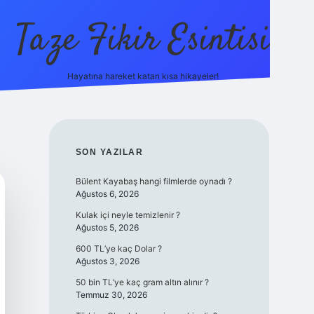
Taze Fikir Esintisi
Hayatına hareket katan kısa hikayeler!
üncel giriş adresi
güvenilir bahis sitesi ilbet
betexper giriş
SIDEBAR
SON YAZILAR
Bülent Kayabaş hangi filmlerde oynadı ?
Ağustos 6, 2026
Kulak içi neyle temizlenir ?
Ağustos 5, 2026
600 TL’ye kaç Dolar ?
Ağustos 3, 2026
50 bin TL’ye kaç gram altın alınır ?
Temmuz 30, 2026