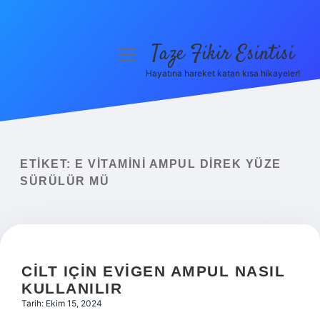
Taze Fikir Esintisi
menüyü
aç
Hayatına hareket katan kısa hikayeler!
Anasayfa
Gizlilik Politikası
Yasal Uyarı
ETIKET:
E VITAMINI AMPUL DIREK YÜZE
SÜRÜLÜR MÜ
Hakkımızda
CILT IÇIN EVIGEN AMPUL NASIL
KULLANILIR
Tarih: Ekim 15, 2024