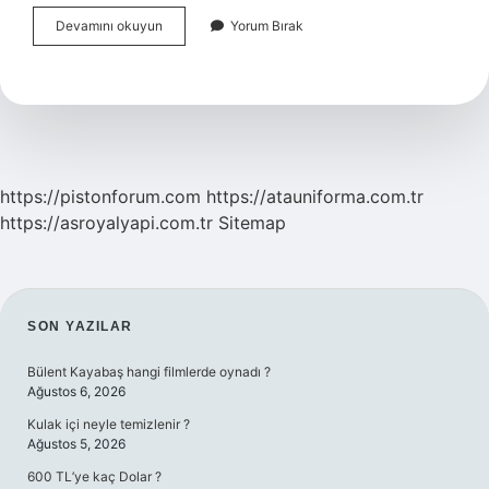
Cilt
Devamını okuyun
Yorum Bırak
Için
Evigen
Ampul
Nasıl
Kullanılır
https://pistonforum.com
https://atauniforma.com.tr
https://asroyalyapi.com.tr
Sitemap
SIDEBAR
SON YAZILAR
Bülent Kayabaş hangi filmlerde oynadı ?
Ağustos 6, 2026
Kulak içi neyle temizlenir ?
Ağustos 5, 2026
600 TL’ye kaç Dolar ?