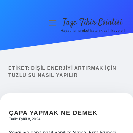
Taze Fikir Esintisi
menüyü
aç
Hayatına hareket katan kısa hikayeler!
Anasayfa
Gizlilik Politikası
Yasal Uyarı
ETIKET:
DIŞIL ENERJIYI ARTIRMAK IÇIN
TUZLU SU NASIL YAPILIR
Hakkımızda
ÇAPA YAPMAK NE DEMEK
Tarih: Eylül 8, 2024
Sevgiliye çapa nasıl yapılır? Ayrıca, Esra Ezmeci,