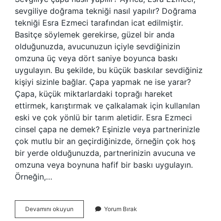
sevgiliye doğrama tekniği nasıl yapılır? Doğrama
tekniği Esra Ezmeci tarafından icat edilmiştir.
Basitçe söylemek gerekirse, güzel bir anda
olduğunuzda, avucunuzun içiyle sevdiğinizin
omzuna üç veya dört saniye boyunca baskı
uygulayın. Bu şekilde, bu küçük baskılar sevdiğiniz
kişiyi sizinle bağlar. Çapa yapmak ne ise yarar?
Çapa, küçük miktarlardaki toprağı hareket
ettirmek, karıştırmak ve çalkalamak için kullanılan
eski ve çok yönlü bir tarım aletidir. Esra Ezmeci
cinsel çapa ne demek? Eşinizle veya partnerinizle
çok mutlu bir an geçirdiğinizde, örneğin çok hoş
bir yerde olduğunuzda, partnerinizin avucuna ve
omzuna veya boynuna hafif bir baskı uygulayın.
Örneğin,…
Çapa
Devamını okuyun
Yorum Bırak
Yapmak