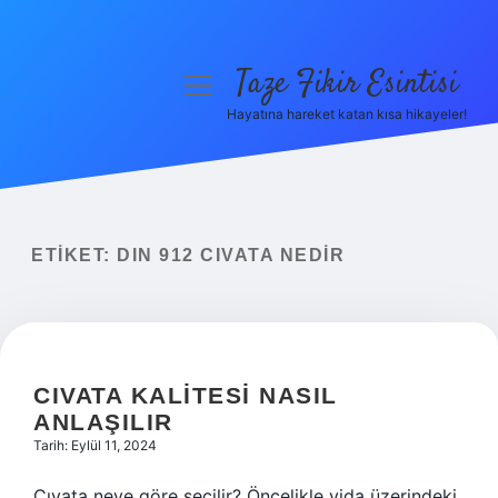
Taze Fikir Esintisi
menüyü
aç
Hayatına hareket katan kısa hikayeler!
Anasayfa
Gizlilik Politikası
Yasal Uyarı
ETIKET:
DIN 912 CIVATA NEDIR
Hakkımızda
CIVATA KALITESI NASIL
ANLAŞILIR
Tarih: Eylül 11, 2024
Cıvata neye göre seçilir? Öncelikle vida üzerindeki