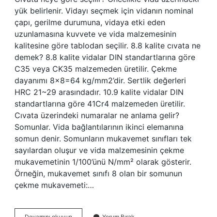
yük belirlenir. Vidayı seçmek için vidanın nominal
çapı, gerilme durumuna, vidaya etki eden
uzunlamasına kuvvete ve vida malzemesinin
kalitesine göre tablodan seçilir. 8.8 kalite cıvata ne
demek? 8.8 kalite vidalar DIN standartlarına göre
C35 veya CK35 malzemeden üretilir. Çekme
dayanımı 8×8=64 kg/mm2’dir. Sertlik değerleri
HRC 21~29 arasındadır. 10.9 kalite vidalar DIN
standartlarına göre 41Cr4 malzemeden üretilir.
Cıvata üzerindeki numaralar ne anlama gelir?
Somunlar. Vida bağlantılarının ikinci elemanına
somun denir. Somunların mukavemet sınıfları tek
sayılardan oluşur ve vida malzemesinin çekme
mukavemetinin 1/100’ünü N/mm² olarak gösterir.
Örneğin, mukavemet sınıfı 8 olan bir somunun
çekme mukavemeti:…
Cıvata
Devamını okuyun
Yorum Bırak