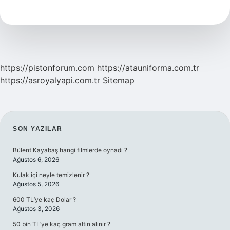
Kalmak
Ne
Anlama
Gelir
https://pistonforum.com
https://atauniforma.com.tr
https://asroyalyapi.com.tr
Sitemap
SIDEBAR
SON YAZILAR
Bülent Kayabaş hangi filmlerde oynadı ?
Ağustos 6, 2026
Kulak içi neyle temizlenir ?
Ağustos 5, 2026
600 TL’ye kaç Dolar ?
Ağustos 3, 2026
50 bin TL’ye kaç gram altın alınır ?