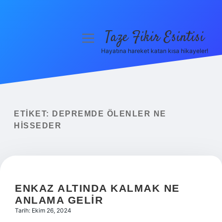
Taze Fikir Esintisi
menüyü
aç
Hayatına hareket katan kısa hikayeler!
Anasayfa
Gizlilik Politikası
Yasal Uyarı
ETIKET:
DEPREMDE ÖLENLER NE
HISSEDER
Hakkımızda
ENKAZ ALTINDA KALMAK NE
ANLAMA GELIR
Tarih: Ekim 26, 2024