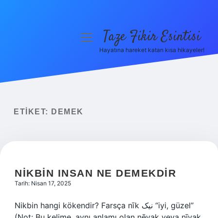
Taze Fikir Esintisi
menüyü
aç
Hayatına hareket katan kısa hikayeler!
Anasayfa
Gizlilik Politikası
Yasal Uyarı
ETIKET:
DEMEK
Hakkımızda
NIKBIN INSAN NE DEMEKDIR
Tarih: Nisan 17, 2025
Nikbin hangi kökendir? Farsça nīk نیک “iyi, güzel”
(Not: Bu kelime, aynı anlamı olan nēvak veya nīyak