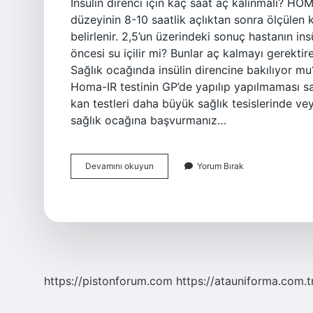
İnsülin direnci için kaç saat aç kalınmalı? HOMA
düzeyinin 8-10 saatlik açlıktan sonra ölçülen 
belirlenir. 2,5’un üzerindeki sonuç hastanın insü
öncesi su içilir mi? Bunlar aç kalmayı gerektir
Sağlık ocağında insülin direncine bakılıyor mu?
Homa-IR testinin GP’de yapılıp yapılmaması sağl
kan testleri daha büyük sağlık tesislerinde vey
sağlık ocağına başvurmanız…
Insülin
Devamını okuyun
Yorum Bırak
Direnci
Testi
Için
Kaç
Saat
Aç
Kalınmalı
https://pistonforum.com
https://atauniforma.com.t