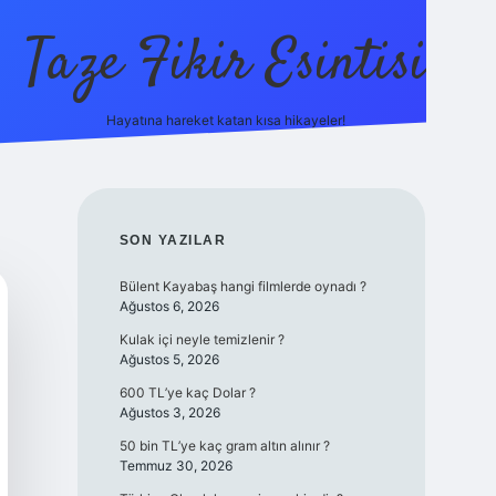
Taze Fikir Esintisi
Hayatına hareket katan kısa hikayeler!
ilbet güncel giriş ad
SIDEBAR
SON YAZILAR
Bülent Kayabaş hangi filmlerde oynadı ?
Ağustos 6, 2026
Kulak içi neyle temizlenir ?
Ağustos 5, 2026
600 TL’ye kaç Dolar ?
Ağustos 3, 2026
50 bin TL’ye kaç gram altın alınır ?
Temmuz 30, 2026