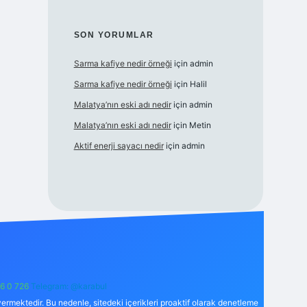
SON YORUMLAR
Sarma kafiye nedir örneği
için
admin
Sarma kafiye nedir örneği
için
Halil
Malatya’nın eski adı nedir
için
admin
Malatya’nın eski adı nedir
için
Metin
Aktif enerji sayacı nedir
için
admin
6 0 726
Telegram: @karabul
ermektedir. Bu nedenle, sitedeki içerikleri proaktif olarak denetleme