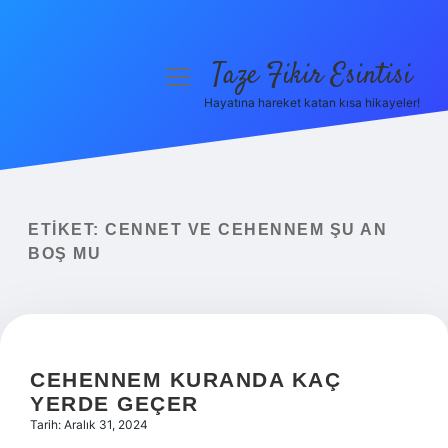
Taze Fikir Esintisi
menüyü
aç
Hayatına hareket katan kısa hikayeler!
Anasayfa
Gizlilik Politikası
Yasal Uyarı
ETIKET:
CENNET VE CEHENNEM ŞU AN
BOŞ MU
Hakkımızda
CEHENNEM KURANDA KAÇ
YERDE GEÇER
Tarih: Aralık 31, 2024