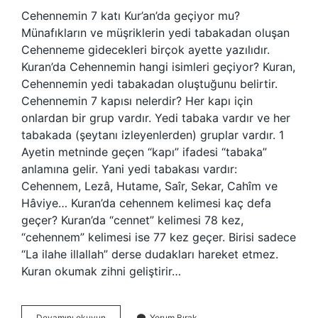
Cehennemin 7 katı Kur’an’da geçiyor mu?
Münafıkların ve müşriklerin yedi tabakadan oluşan
Cehenneme gidecekleri birçok ayette yazılıdır.
Kuran’da Cehennemin hangi isimleri geçiyor? Kuran,
Cehennemin yedi tabakadan oluştuğunu belirtir.
Cehennemin 7 kapısı nelerdir? Her kapı için
onlardan bir grup vardır. Yedi tabaka vardır ve her
tabakada (şeytanı izleyenlerden) gruplar vardır. 1
Ayetin metninde geçen “kapı” ifadesi “tabaka”
anlamına gelir. Yani yedi tabakası vardır:
Cehennem, Lezâ, Hutame, Saîr, Sekar, Cahîm ve
Hâviye… Kuran’da cehennem kelimesi kaç defa
geçer? Kuran’da “cennet” kelimesi 78 kez,
“cehennem” kelimesi ise 77 kez geçer. Birisi sadece
“La ilahe illallah” derse dudakları hareket etmez.
Kuran okumak zihni geliştirir…
Cehennem
Devamını okuyun
Yorum Bırak