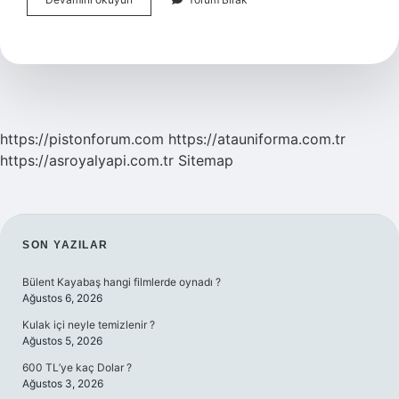
Kuranda
Kaç
Yerde
Geçer
https://pistonforum.com
https://atauniforma.com.tr
https://asroyalyapi.com.tr
Sitemap
SIDEBAR
SON YAZILAR
Bülent Kayabaş hangi filmlerde oynadı ?
Ağustos 6, 2026
Kulak içi neyle temizlenir ?
Ağustos 5, 2026
600 TL’ye kaç Dolar ?
Ağustos 3, 2026