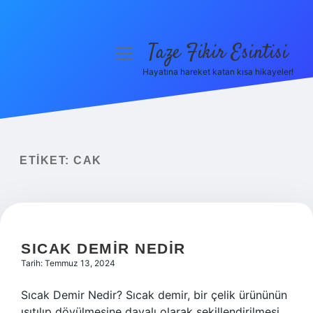
Taze Fikir Esintisi
menüyü
aç
Hayatına hareket katan kısa hikayeler!
Anasayfa
Gizlilik Politikası
Yasal Uyarı
ETIKET:
CAK
Hakkımızda
SICAK DEMIR NEDIR
Tarih: Temmuz 13, 2024
Sıcak Demir Nedir? Sıcak demir, bir çelik ürününün
ısıtılıp dövülmesine dayalı olarak şekillendirilmesi