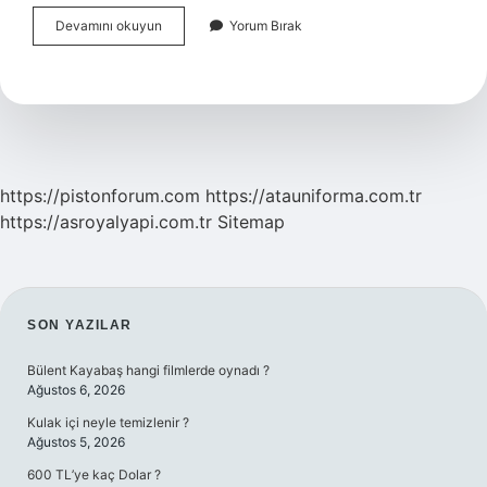
Boğmaca
Devamını okuyun
Yorum Bırak
Kaç
Yaşında
Görülür
https://pistonforum.com
https://atauniforma.com.tr
https://asroyalyapi.com.tr
Sitemap
SIDEBAR
SON YAZILAR
Bülent Kayabaş hangi filmlerde oynadı ?
Ağustos 6, 2026
Kulak içi neyle temizlenir ?
Ağustos 5, 2026
600 TL’ye kaç Dolar ?