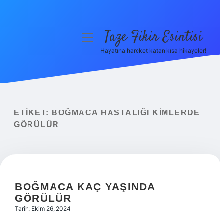
Taze Fikir Esintisi
menüyü
aç
Hayatına hareket katan kısa hikayeler!
Anasayfa
Gizlilik Politikası
Yasal Uyarı
ETIKET:
BOĞMACA HASTALIĞI KIMLERDE
GÖRÜLÜR
Hakkımızda
BOĞMACA KAÇ YAŞINDA
GÖRÜLÜR
Tarih: Ekim 26, 2024