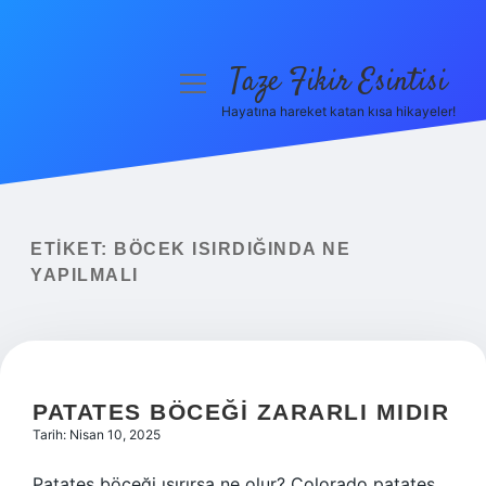
Taze Fikir Esintisi
menüyü
aç
Hayatına hareket katan kısa hikayeler!
Anasayfa
Gizlilik Politikası
Yasal Uyarı
ETIKET:
BÖCEK ISIRDIĞINDA NE
YAPILMALI
Hakkımızda
PATATES BÖCEĞI ZARARLI MIDIR
Tarih: Nisan 10, 2025
Patates böceği ısırırsa ne olur? Colorado patates