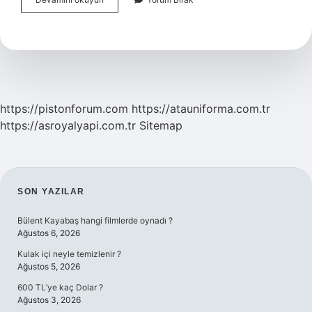
Değer
Nedir
Nasıl
Hesaplanır
https://pistonforum.com
https://atauniforma.com.tr
https://asroyalyapi.com.tr
Sitemap
SIDEBAR
SON YAZILAR
Bülent Kayabaş hangi filmlerde oynadı ?
Ağustos 6, 2026
Kulak içi neyle temizlenir ?
Ağustos 5, 2026
600 TL’ye kaç Dolar ?
Ağustos 3, 2026