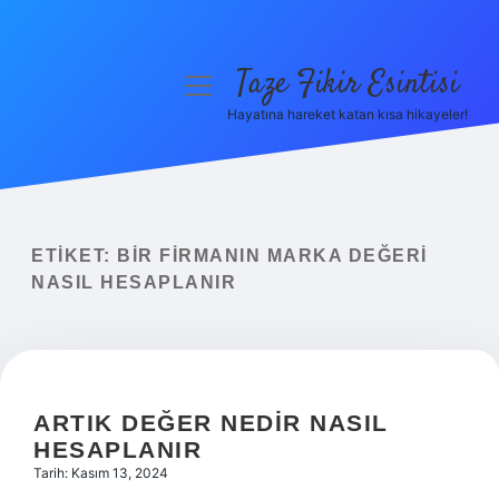
Taze Fikir Esintisi
menüyü
aç
Hayatına hareket katan kısa hikayeler!
Anasayfa
Gizlilik Politikası
Yasal Uyarı
ETIKET:
BIR FIRMANIN MARKA DEĞERI
NASIL HESAPLANIR
Hakkımızda
ARTIK DEĞER NEDIR NASIL
HESAPLANIR
Tarih: Kasım 13, 2024