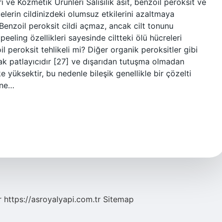
eri ve Kozmetik Ürünleri Salisilik asit, benzoil peroksit ve
celerin cildinizdeki olumsuz etkilerini azaltmaya
 Benzoil peroksit cildi açmaz, ancak cilt tonunu
peeling özellikleri sayesinde ciltteki ölü hücreleri
il peroksit tehlikeli mi? Diğer organik peroksitler gibi
ak patlayıcıdır [27] ve dışarıdan tutuşma olmadan
e yüksektir, bu nedenle bileşik genellikle bir çözelti
 ne…
r
https://asroyalyapi.com.tr
Sitemap