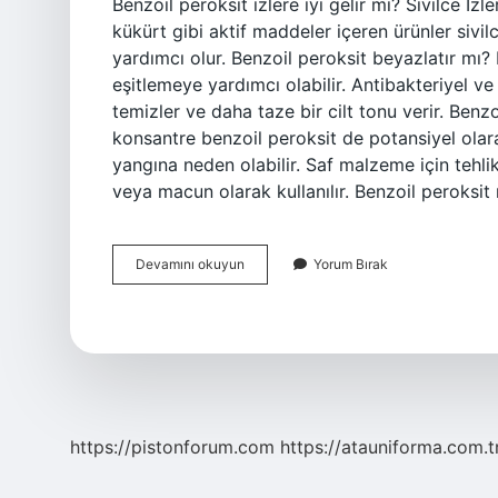
Benzoil peroksit izlere iyi gelir mi? Sivilce İzl
kükürt gibi aktif maddeler içeren ürünler sivil
yardımcı olur. Benzoil peroksit beyazlatır mı?
eşitlemeye yardımcı olabilir. Antibakteriyel ve 
temizler ve daha taze bir cilt tonu verir. Benzo
konsantre benzoil peroksit de potansiyel olar
yangına neden olabilir. Saf malzeme için tehlik
veya macun olarak kullanılır. Benzoil peroksit
Benzoil
Devamını okuyun
Yorum Bırak
Peroksit
Içeren
Kremler
Ne
Işe
Yarar
https://pistonforum.com
https://atauniforma.com.t