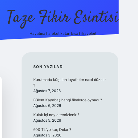
Taze Fikir Esintisi
Hayatına hareket katan kısa hikayeler!
ilbet güncel giriş adre
SIDEBAR
SON YAZILAR
Kurutmada küçülen kıyafetler nasıl düzelir
?
Ağustos 7, 2026
Bülent Kayabaş hangi filmlerde oynadı ?
Ağustos 6, 2026
Kulak içi neyle temizlenir ?
Ağustos 5, 2026
600 TL’ye kaç Dolar ?
Ağustos 3, 2026