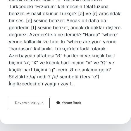
Türkçedeki “Erzurum” kelimesinin telaffuzuna
benzer. Ə nasıl okunur Türkçe? [ə] ve [r] arasındaki
bir ses. [e] sesine benzer. Ancak dil daha da
geridedir. [f] sesine benzer, ancak dudaklar dişlere
değmez. Azerice’de ə ne demek? “Harda” “where”
yerine kullanılır ve tabii ki “where are you” yerine
“hardasan” kullanılır. Türkçe’den farklı olarak
Azerbaycan alfabesi “Ə” harflerini ve küçük harf
biçimi “ə”, “X” ve küçük harf biçimi “x” ve “Q” ve
küçük harf biçimi “q” içerir. Ə ne anlama gelir?
Sözlükte /ə/ nedir? /ə/ sembolü (ters “e”)
İngilizcedeki en yaygın zayıf…
Ə
Devamını okuyun
Yorum Bırak
Nasıl
Okunur
Azerice