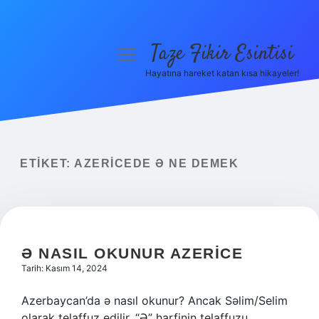
Taze Fikir Esintisi
menüyü
aç
Hayatına hareket katan kısa hikayeler!
Anasayfa
Gizlilik Politikası
Yasal Uyarı
ETIKET:
AZERICEDE Ə NE DEMEK
Hakkımızda
Ə NASIL OKUNUR AZERICE
Tarih: Kasım 14, 2024
Azerbaycan’da ə nasıl okunur? Ancak Səlim/Selim
olarak telaffuz edilir. “Ə” harfinin telaffuzu