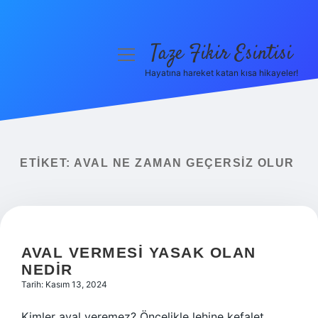
Taze Fikir Esintisi
menüyü
aç
Hayatına hareket katan kısa hikayeler!
Anasayfa
Gizlilik Politikası
Yasal Uyarı
ETIKET:
AVAL NE ZAMAN GEÇERSIZ OLUR
Hakkımızda
AVAL VERMESI YASAK OLAN
NEDIR
Tarih: Kasım 13, 2024
Kimler aval veremez? Öncelikle lehine kefalet