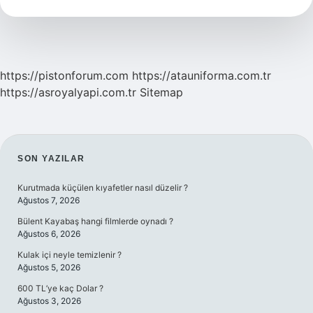
Ne
Kadar
Su
Israf
Eder
https://pistonforum.com
https://atauniforma.com.tr
https://asroyalyapi.com.tr
Sitemap
SIDEBAR
SON YAZILAR
Kurutmada küçülen kıyafetler nasıl düzelir ?
Ağustos 7, 2026
Bülent Kayabaş hangi filmlerde oynadı ?
Ağustos 6, 2026
Kulak içi neyle temizlenir ?
Ağustos 5, 2026
600 TL’ye kaç Dolar ?
Ağustos 3, 2026