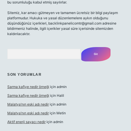
bu sorumluluğu kabul etmiş sayılırlar.
Sitemiz, kar amacı gütmeyen ve tamamen ücretsiz bir bilgi paylaşım
platformudur. Hukuka ve yasal düzenlemelere aykırı olduğunu
düşündüğünüz içerikleri,
backlinkpanelicomtr@gmail.com
adresine
bildirmeniz halinde, ilgili içerikler yasal süre içerisinde sitemizden
kaldırılacaktır.
Arama
SON YORUMLAR
Sarma kafiye nedir örneği
için
admin
Sarma kafiye nedir örneği
için
Halil
Malatya’nın eski adı nedir
için
admin
Malatya’nın eski adı nedir
için
Metin
Aktif enerji sayacı nedir
için
admin