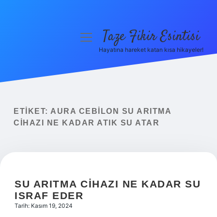
Taze Fikir Esintisi
menüyü
aç
Hayatına hareket katan kısa hikayeler!
Anasayfa
Gizlilik Politikası
Yasal Uyarı
ETIKET:
AURA CEBILON SU ARITMA
CIHAZI NE KADAR ATIK SU ATAR
Hakkımızda
SU ARITMA CIHAZI NE KADAR SU
ISRAF EDER
Tarih: Kasım 19, 2024