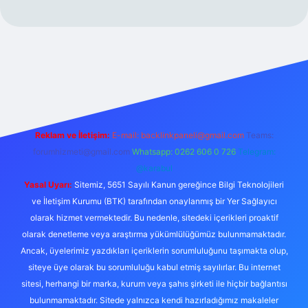
iriş adresi
güvenilir bahis sitesi ilbet
betexper giriş
Reklam ve İletişim:
E-mail:
backlinkpaneli@gmail.com
Teams:
forumhizmeti@gmail.com
Whatsapp: 0262 606 0 726
Telegram:
@karabul
Yasal Uyarı:
Sitemiz, 5651 Sayılı Kanun gereğince Bilgi Teknolojileri
ve İletişim Kurumu (BTK) tarafından onaylanmış bir Yer Sağlayıcı
olarak hizmet vermektedir. Bu nedenle, sitedeki içerikleri proaktif
olarak denetleme veya araştırma yükümlülüğümüz bulunmamaktadır.
Ancak, üyelerimiz yazdıkları içeriklerin sorumluluğunu taşımakta olup,
siteye üye olarak bu sorumluluğu kabul etmiş sayılırlar. Bu internet
sitesi, herhangi bir marka, kurum veya şahıs şirketi ile hiçbir bağlantısı
bulunmamaktadır. Sitede yalnızca kendi hazırladığımız makaleler