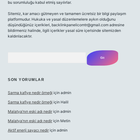
bu sorumluluğu kabul etmiş sayılırlar.
Sitemiz, kar amacı gütmeyen ve tamamen ücretsiz bir bilgi paylaşım
platformudur. Hukuka ve yasal düzenlemelere aykırı olduğunu
düşündüğünüz içerikleri,
backlinkpanelicomtr@gmail.com
adresine
bildirmeniz halinde, ilgili içerikler yasal süre içerisinde sitemizden
kaldırılacaktır.
Arama
SON YORUMLAR
Sarma kafiye nedir örneği
için
admin
Sarma kafiye nedir örneği
için
Halil
Malatya’nın eski adı nedir
için
admin
Malatya’nın eski adı nedir
için
Metin
Aktif enerji sayacı nedir
için
admin