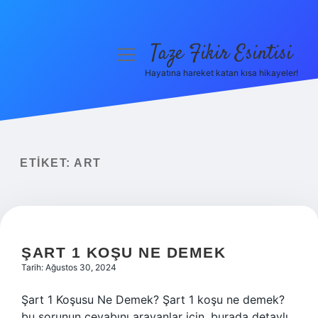
Taze Fikir Esintisi
menüyü
aç
Hayatına hareket katan kısa hikayeler!
Anasayfa
Gizlilik Politikası
Yasal Uyarı
ETIKET:
ART
Hakkımızda
ŞART 1 KOŞU NE DEMEK
Tarih: Ağustos 30, 2024
Şart 1 Koşusu Ne Demek? Şart 1 koşu ne demek?
bu sorunun cevabını arayanlar için, burada detaylı