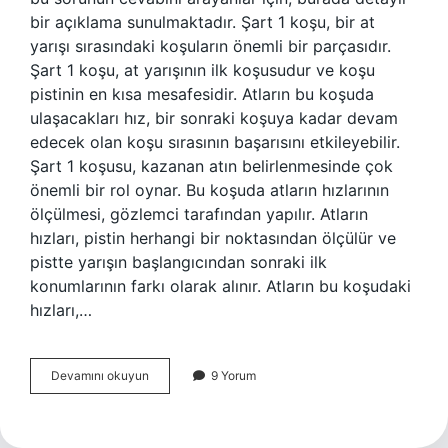
bir açıklama sunulmaktadır. Şart 1 koşu, bir at
yarışı sırasındaki koşuların önemli bir parçasıdır.
Şart 1 koşu, at yarışının ilk koşusudur ve koşu
pistinin en kısa mesafesidir. Atların bu koşuda
ulaşacakları hız, bir sonraki koşuya kadar devam
edecek olan koşu sırasının başarısını etkileyebilir.
Şart 1 koşusu, kazanan atın belirlenmesinde çok
önemli bir rol oynar. Bu koşuda atların hızlarının
ölçülmesi, gözlemci tarafından yapılır. Atların
hızları, pistin herhangi bir noktasından ölçülür ve
pistte yarışın başlangıcından sonraki ilk
konumlarının farkı olarak alınır. Atların bu koşudaki
hızları,…
Şart
Devamını okuyun
9 Yorum
1
koşu
ne
demek