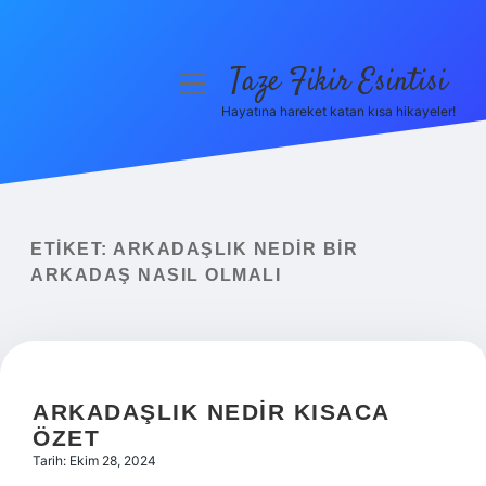
Taze Fikir Esintisi
menüyü
aç
Hayatına hareket katan kısa hikayeler!
Anasayfa
Gizlilik Politikası
Yasal Uyarı
ETIKET:
ARKADAŞLIK NEDIR BIR
ARKADAŞ NASIL OLMALI
Hakkımızda
ARKADAŞLIK NEDIR KISACA
ÖZET
Tarih: Ekim 28, 2024